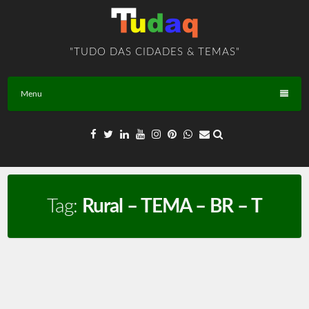
Skip
to
content
"TUDO DAS CIDADES & TEMAS"
Menu
Tag:
Rural – TEMA – BR – T
Rural – TEMA – BR – T