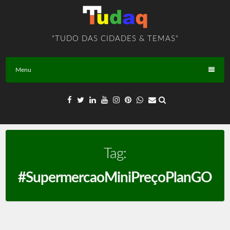
Skip
to
content
"TUDO DAS CIDADES & TEMAS"
Menu
Tag:
#SupermercaoMiniPreçoPlanGO