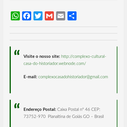
W
Fa
T
G
E
S
h
ce
w
m
m
h
at
b
itt
ail
ail
ar
s
o
er
e
A
o
Visite o nosso site:
http://complexo-cultural-
p
k
casa-do-historiador.webnode.com/
p
E-mail:
complexocasadohistoriador@
gmail.com
Endereço Postal:
Caixa Postal nº 46 CEP:
73752-970 Planaltina de Goiás GO – Brasil