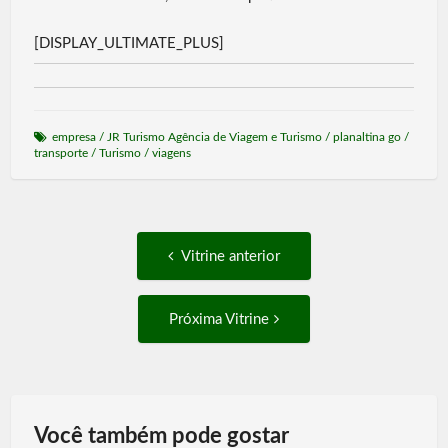
A
o
[DISPLAY_ULTIMATE_PLUS]
p
k
p
empresa
/
JR Turismo Agência de Viagem e Turismo
/
planaltina go
/
transporte
/
Turismo
/
viagens
Post
Vitrine
Vitrine anterior
anterior:
navigation
Próxima
Próxima Vitrine
Vitrine:
Você também pode gostar