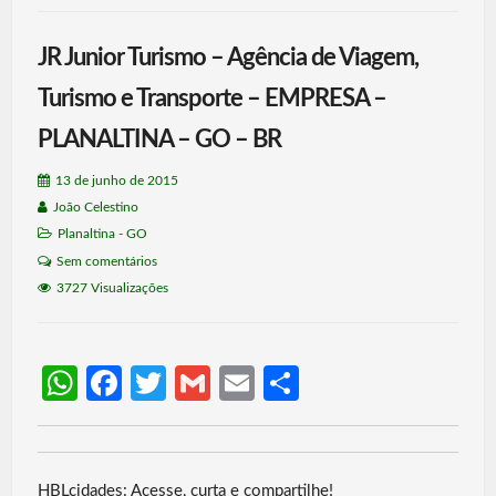
JR Junior Turismo – Agência de Viagem,
Turismo e Transporte – EMPRESA –
PLANALTINA – GO – BR
13 de junho de 2015
João Celestino
Planaltina - GO
Sem comentários
3727 Visualizações
W
Fa
T
G
E
S
h
ce
w
m
m
h
at
b
itt
ail
ail
ar
s
o
er
e
HBLcidades: Acesse, curta e compartilhe!