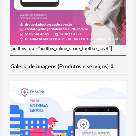
[addthis tool=”addthis_inline_share_toolbox_cry8″]
Galeria de imagens (Produtos e serviços) ⇓