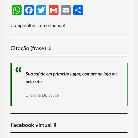
W
Fa
T
G
E
S
h
ce
w
m
m
h
Compartilhe com o mundo!
at
b
itt
ail
ail
ar
s
o
er
e
A
o
Citação (frase) ⇓
p
k
p
Sua saúde em primeiro lugar, compre na loja ou
pelo site.
Drogaria Dr. Saúde
Facebook virtual ⇓