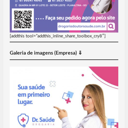
[addthis tool=”addthis_inline_share_toolbox_cry8″]
Galeria de imagens (Empresa) ⇓