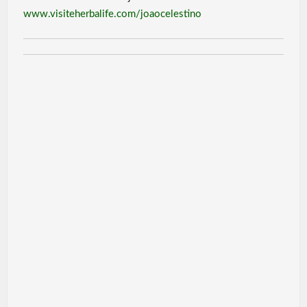
A
o
www.visiteherbalife.com/joaocelestino
p
k
p