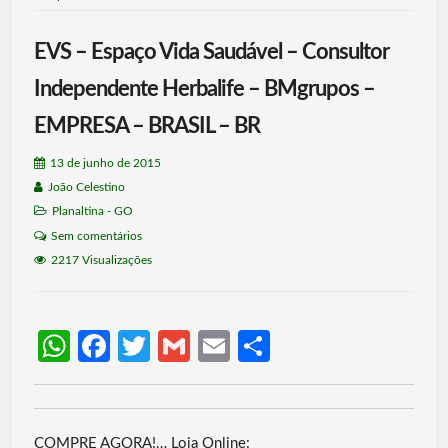
EVS – Espaço Vida Saudável – Consultor
Independente Herbalife – BMgrupos –
EMPRESA – BRASIL – BR
13 de junho de 2015
João Celestino
Planaltina - GO
Sem comentários
2217 Visualizações
W
Fa
T
G
E
S
h
ce
w
m
m
h
at
b
itt
ail
ail
ar
s
o
er
e
COMPRE AGORA!… Loja Online: