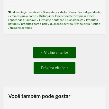
alimentação saudável
/
Bem estar
/
cabelo
/
Consultor Independente
/
cremes para o corpo
/
Distribuidor Independente
/
empresa
/
EVS -
Espaço Vida Saudável
/
Herbalife
/
nutrição
/
planaltina go
/
Produtos
naturais
/
produtos para a pele
/
qualidade de vida
/
renda extra
/
saúde
/
trabalhe conosco
Post
Vitrine
Vitrine anterior
anterior:
navigation
Próxima
Próxima Vitrine
Vitrine:
Você também pode gostar