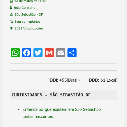
13 de março de 2016
João Celestino
São Sebastião - DF
Sem comentários
2321 Visualizações
W
Fa
T
G
E
S
h
ce
w
m
m
h
at
b
itt
ail
ail
ar
s
o
er
e
DDI:
+55(Brasil)
DDD:
61(Local)
A
o
CURIOSIDADES - SÃO SEBASTIÃO DF
p
k
p
Entenda porque existem em São Sebastião
tantas nascentes