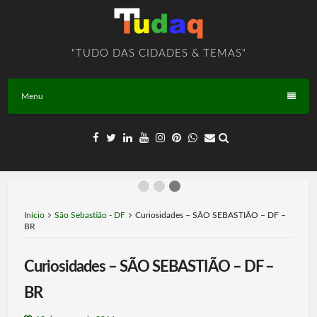
Skip
to
content
"TUDO DAS CIDADES & TEMAS"
Menu
Início
São Sebastião - DF
Curiosidades – SÃO SEBASTIÃO – DF –
BR
Curiosidades – SÃO SEBASTIÃO – DF –
BR